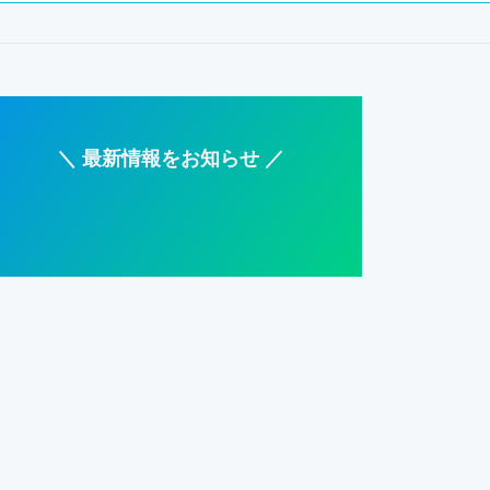
＼ 最新情報をお知らせ ／
ア
ア
ア
ア
イ
イ
イ
イ
コ
コ
コ
コ
ン
ン
ン
ン
リ
リ
リ
リ
ン
ン
ン
ン
ク
ク
ク
ク