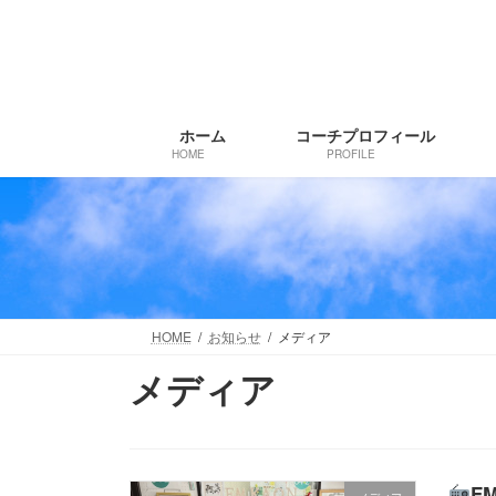
コ
ナ
ン
ビ
テ
ゲ
ン
ー
ツ
シ
ホーム
コーチプロフィール
へ
ョ
HOME
PROFILE
ス
ン
キ
に
ッ
移
プ
動
HOME
お知らせ
メディア
メディア
F