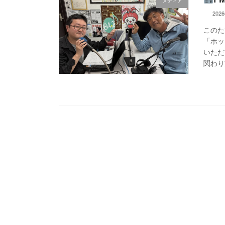
メディア
202
このた
「ホッ
いただ
関わり